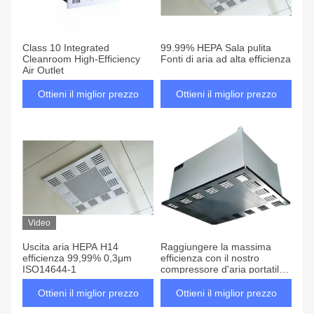
Class 10 Integrated
99.99% HEPA Sala pulita
Cleanroom High-Efficiency
Fonti di aria ad alta efficienza
Air Outlet
Ottieni il miglior prezzo
Ottieni il miglior prezzo
Video
Uscita aria HEPA H14
Raggiungere la massima
efficienza 99,99% 0,3μm
efficienza con il nostro
ISO14644-1
compressore d'aria portatile
industriale 500-3000m3/h
Volume d'aria e flusso d'aria
Ottieni il miglior prezzo
Ottieni il miglior prezzo
nominale