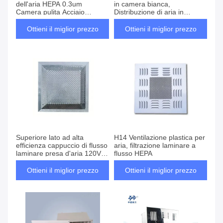
dell'aria HEPA 0.3um
in camera bianca,
Camera pulita Acciaio
Distribuzione di aria in
inossidabile in alluminio Per
serbatoio liquido rettangolare
sistema HVAC
Ottieni il miglior prezzo
Ottieni il miglior prezzo
Superiore lato ad alta
H14 Ventilazione plastica per
efficienza cappuccio di flusso
aria, filtrazione laminare a
laminare presa d'aria 120V
flusso HEPA
camera pulita sistema di
filtrazione HVAC HEPA
Ottieni il miglior prezzo
Ottieni il miglior prezzo