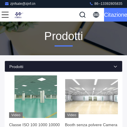
zjnfsale@zjnf.cn
86--13392805835
Citazion
Prodotti
Prodotti
Video
Video
Classe ISO 100 1000 10000
Booth senza polvere Camera