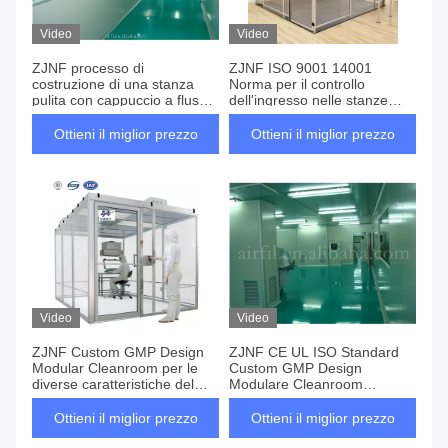
Video
Video
ZJNF processo di
ZJNF ISO 9001 14001
costruzione di una stanza
Norma per il controllo
pulita con cappuccio a flusso
dell'ingresso nelle stanze
laminare ffu unità di filtro del
pulite
ventilatore
Ottieni il miglior prezzo
Ottieni il miglior prezzo
Video
Video
ZJNF Custom GMP Design
ZJNF CE UL ISO Standard
Modular Cleanroom per le
Custom GMP Design
diverse caratteristiche del
Modulare Cleanroom
prodotto
Progetto
Ottieni il miglior prezzo
Ottieni il miglior prezzo