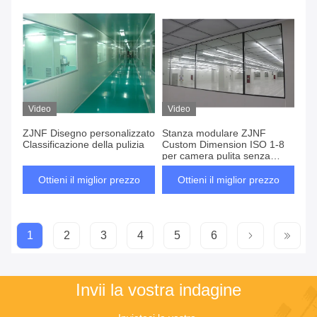
Video
Video
ZJNF Disegno personalizzato
Stanza modulare ZJNF
Classificazione della pulizia
Custom Dimension ISO 1-8
per camera pulita senza
polvere con certificati GMP
Standard CE UL
Ottieni il miglior prezzo
Ottieni il miglior prezzo
1
2
3
4
5
6
Invii la vostra indagine