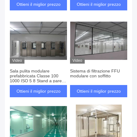
polvere
portatile modulare senza
Ottieni il miglior prezzo
Ottieni il miglior prezzo
polvere
Video
Video
Sala pulita modulare
Sistema di filtrazione FFU
prefabbricata Classe 100
modulare con soffitto
1000 ISO 5 8 Stand a parete
a tende in PVC morbido
Ottieni il miglior prezzo
Ottieni il miglior prezzo