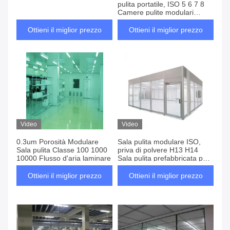
pulita portatile, ISO 5 6 7 8
Camere pulite modulari
prefabbricate con FFU
Ottieni il miglior prezzo
Ottieni il miglior prezzo
Video
Video
0.3um Porosità Modulare
Sala pulita modulare ISO,
Sala pulita Classe 100 1000
priva di polvere H13 H14
10000 Flusso d'aria laminare
Sala pulita prefabbricata per
laboratorio
Ottieni il miglior prezzo
Ottieni il miglior prezzo