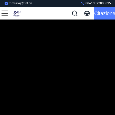
zjnfsale@zjnf.cn
86--13392805835
Citazion