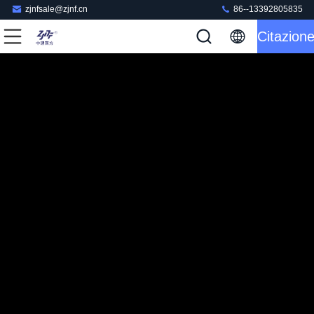
zjnfsale@zjnf.cn
86--13392805835
Citazion